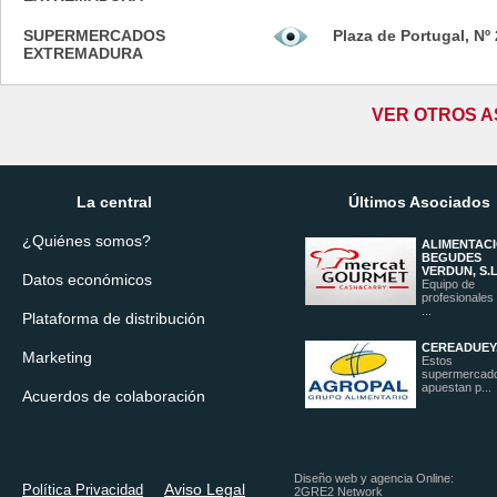
SUPERMERCADOS
Plaza de Portugal, Nº 
EXTREMADURA
VER OTROS A
La central
Últimos Asociados
¿Quiénes somos?
ALIMENTACI
BEGUDES
VERDUN, S.L
Datos económicos
Equipo de
profesionales
...
Plataforma de distribución
CEREADUEY,
Marketing
Estos
supermercad
apuestan p...
Acuerdos de colaboración
Diseño web y agencia Online:
Aviso Legal
Política Privacidad
2GRE2 Network