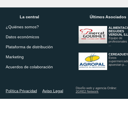
La central
Últimos Asociados
¿Quiénes somos?
ALIMENTACI
BEGUDES
VERDUN, S.L
Datos económicos
Equipo de
profesionales
...
Plataforma de distribución
CEREADUEY,
Marketing
Estos
supermercad
apuestan p...
Acuerdos de colaboración
Diseño web y agencia Online:
Aviso Legal
Política Privacidad
2GRE2 Network