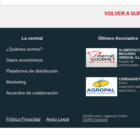
VOLVER A SU
La central
Últimos Asociados
¿Quiénes somos?
ALIMENTACI
BEGUDES
VERDUN, S.L
Datos económicos
Equipo de
profesionales
...
Plataforma de distribución
CEREADUEY,
Marketing
Estos
supermercad
apuestan p...
Acuerdos de colaboración
Diseño web y agencia Online:
Aviso Legal
Política Privacidad
2GRE2 Network